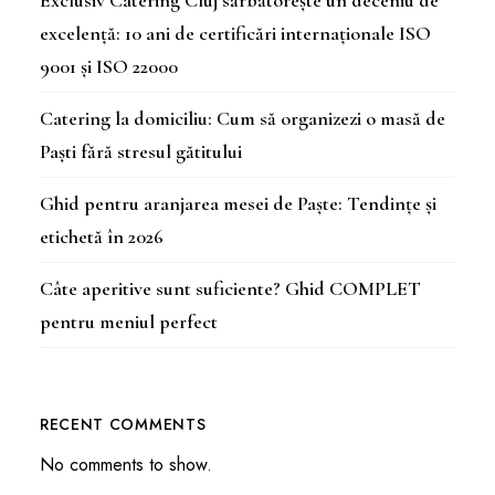
Exclusiv Catering Cluj sărbătorește un deceniu de
excelență: 10 ani de certificări internaționale ISO
9001 și ISO 22000
Catering la domiciliu: Cum să organizezi o masă de
Paști fără stresul gătitului
Ghid pentru aranjarea mesei de Paște: Tendințe și
etichetă în 2026
Câte aperitive sunt suficiente? Ghid COMPLET
pentru meniul perfect
RECENT COMMENTS
No comments to show.