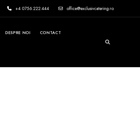
+4 0756.222.444
office@exclusivcatering.ro
DESPRE NOI
CONTACT