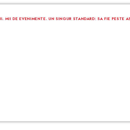
NI. MII DE EVENIMENTE. UN SINGUR STANDARD: SA FIE PESTE A
enimente
exceptie
nizat un eveniment si nu stii de unde sa incepi? Te ajutam 
SOLICITA-NE O OFERTA