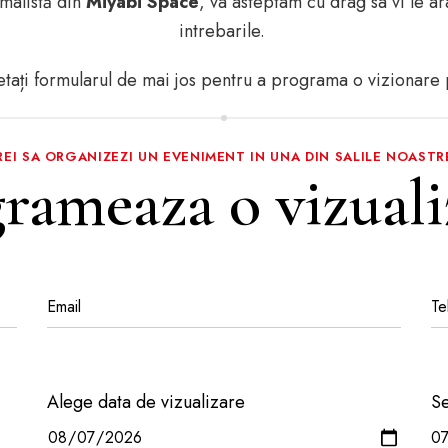
imalistă din
Miyabi Space
, va asteptam cu drag sa vi le 
intrebarile.
ați formularul de mai jos pentru a programa o vizionare 
REI SA ORGANIZEZI UN EVENIMENT IN UNA DIN SALILE NOASTR
rameaza o vizuali
Alege data de vizualizare
Se