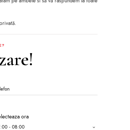
aratam pe ambele si să vă raspundem la toate
privată.
E?
zare!
lecteaza ora