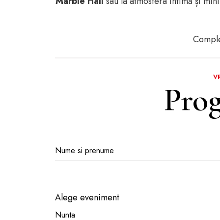
Marble Hall
sau la atmosfera intimă și min
Complet
V
Prog
Alege eveniment