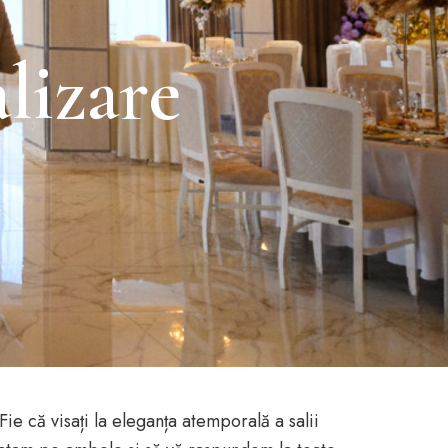
lizare
ie că visați la eleganța atemporală a salii